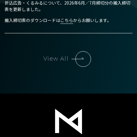
折込広告・くるみるについて、2026年6月／7月締切分の搬入締切
デジタルマーケティング
表を更新しました。
【本社】
搬入締切表のダウンロードは
こちら
からお願いします。
SP・イベント
〒950-1102 新潟市西区善久772番地2
TEL
025-211-3555
（代表）
【流通本社】
地域情報サイト「ガタチラ」
〒950-1125 新潟市西区流通3丁目1-1
TEL
025-233-3311
（代表）
ECモール「ガタ市」
View All
社史・記念誌制作