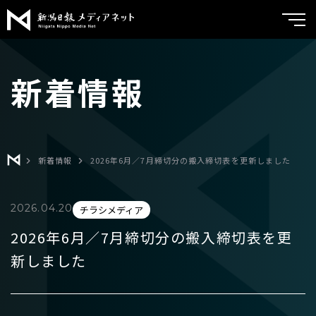
新潟日報メ
トップ
新着情報
サービス紹介
実績紹介
メディア広告
ブランドコンサルティング
よくあるご質問
新着情報
2026年6月／7月締切分の搬入締切表を更新しました
チラシメディア
会社案内
2026.04.20
チラシメディア
折込広告
新着情報
2026年6月／7月締切分の搬入締切表を更
くるみる
新しました
お問い合わせ
ポスティング
クリエイティブ