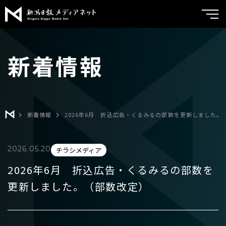
新潟日報メ
トップ
新着情報
サービス紹介
実績紹介
メディア広告
ブランドコンサルティング
よくあるご質問
新着情報
2026年6月 折込広告・くるみるの部数を更新しました。
チラシメディア
会社案内
2026.05.20
チラシメディア
折込広告
新着情報
2026年6月 折込広告・くるみるの部数を
くるみる
更新しました。（部数改定）
お問い合わせ
ポスティング
クリエイティブ