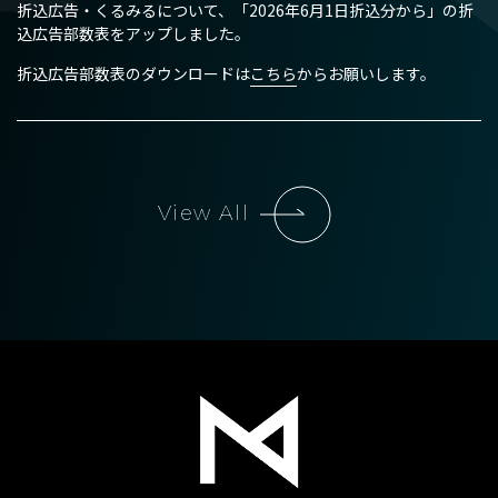
折込広告・くるみるについて、「2026年6月1日折込分から」の折
デジタルマーケティング
込広告部数表をアップしました。
【本社】
折込広告部数表のダウンロードは
こちら
からお願いします。
SP・イベント
〒950-1102 新潟市西区善久772番地2
TEL
025-211-3555
（代表）
【流通本社】
地域情報サイト「ガタチラ」
〒950-1125 新潟市西区流通3丁目1-1
TEL
025-233-3311
（代表）
ECモール「ガタ市」
View All
社史・記念誌制作