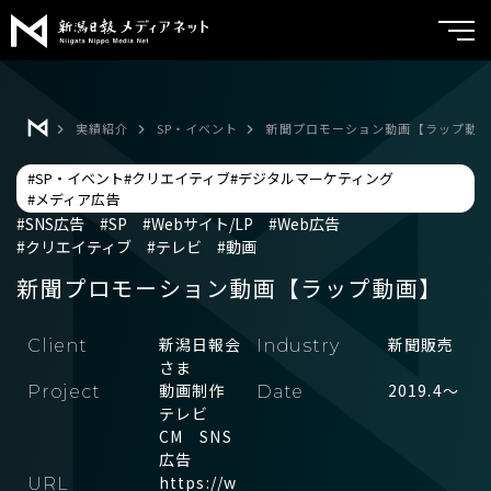
新潟日報メ
トップ
実績紹介
SP・イベント
新聞プロモーション動画【ラップ動
サービス紹介
#SP・イベント
#クリエイティブ
#デジタルマーケティング
実績紹介
メディア広告
#メディア広告
#SNS広告
#SP
#Webサイト/LP
#Web広告
ブランドコンサルティング
よくあるご質問
#クリエイティブ
#テレビ
#動画
新聞プロモーション動画【ラップ動画】
チラシメディア
会社案内
折込広告
新潟日報会
新聞販売
Client
Industry
新着情報
さま
くるみる
動画制作
2019.4～
Project
Date
お問い合わせ
テレビ
ポスティング
CM SNS
広告
クリエイティブ
https://w
URL