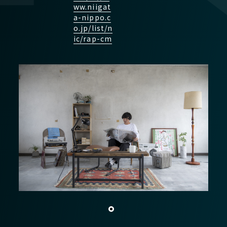
ww.niigat
デジタルマーケティング
a-nippo.c
o.jp/list/n
【本社】
SP・イベント
ic/rap-cm
〒950-1102 新潟市西区善久772番地2
TEL
025-211-3555
（代表）
【流通本社】
地域情報サイト「ガタチラ」
〒950-1125 新潟市西区流通3丁目1-1
TEL
025-233-3311
（代表）
ECモール「ガタ市」
社史・記念誌制作