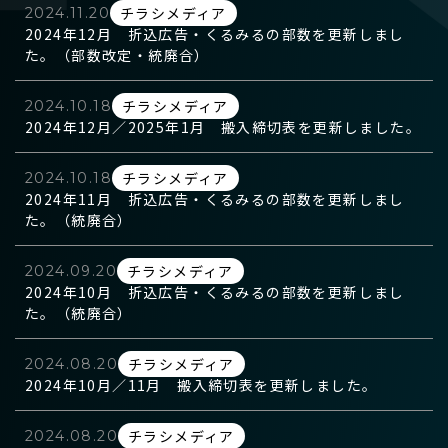
チラシメディア
2024.11.20
デジタルマーケティング
2024年12月 折込広告・くるみるの部数を更新しまし
た。（部数改定・統廃合）
【本社】
SP・イベント
〒950-1102 新潟市西区善久772番地2
TEL
025-211-3555
（代表）
チラシメディア
2024.10.18
【流通本社】
地域情報サイト「ガタチラ」
2024年12月／2025年1月 搬入締切表を更新しました。
〒950-1125 新潟市西区流通3丁目1-1
TEL
025-233-3311
（代表）
ECモール「ガタ市」
チラシメディア
2024.10.18
2024年11月 折込広告・くるみるの部数を更新しまし
た。（統廃合）
社史・記念誌制作
チラシメディア
2024.09.20
2024年10月 折込広告・くるみるの部数を更新しまし
た。（統廃合）
チラシメディア
2024.08.20
2024年10月／11月 搬入締切表を更新しました。
チラシメディア
2024.08.20