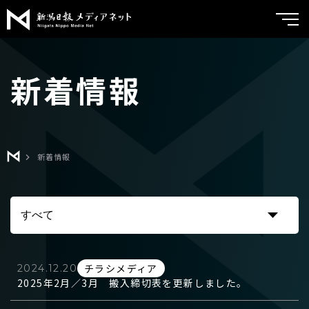
新潟日報メ
トップ
新着情報
サービス紹介
実績紹介
メディア広告
ブランドコンサルティング
よくあるご質問
新着情報
チラシメディア
会社案内
折込広告
新着情報
くるみる
お問い合わせ
ポスティング
チラシメディア
2024.12.20
2025年2月／3月 搬入締切表を更新しました。
クリエイティブ