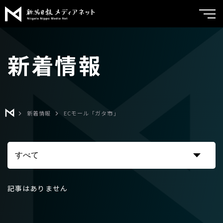
新潟日報メ
トップ
新着情報
サービス紹介
実績紹介
メディア広告
ブランドコンサルティング
よくあるご質問
新着情報
ECモール「ガタ市」
チラシメディア
会社案内
折込広告
新着情報
くるみる
お問い合わせ
記事はありません
ポスティング
クリエイティブ