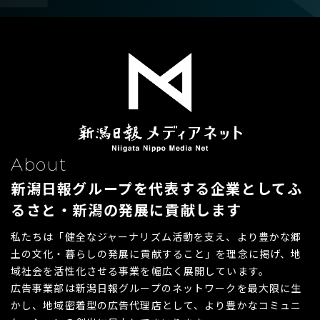
デジタルマーケティング
【本社】
SP・イベント
〒950-1102 新潟市西区善久772番地2
TEL
025-211-3555
（代表）
【流通本社】
地域情報サイト「ガタチラ」
〒950-1125 新潟市西区流通3丁目1-1
TEL
025-233-3311
（代表）
ECモール「ガタ市」
社史・記念誌制作
About
新潟日報グループを代表する企業として
ふ
るさと・新潟の発展に貢献します
私たちは「健全なジャーナリズム活動を支え、より豊かな郷
土の文化・暮らしの発展に貢献すること」を理念に掲げ、地
域社会を活性化させる事業を幅広く展開しています。
広告事業部は新潟日報グループのネットワークを最大限に生
かし、地域密着型の広告代理店として、より豊かなコミュニ