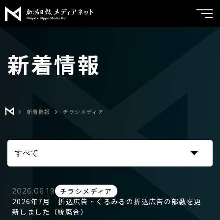
新潟日報メ
トップ
新着情報
サービス紹介
実績紹介
メディア広告
ブランドコンサルティング
よくあるご質問
新着情報
チラシメディア
チラシメディア
会社案内
折込広告
新着情報
くるみる
お問い合わせ
ポスティング
チラシメディア
2026.06.19
2026年7月 折込広告・くるみるの折込広告の部数を更
クリエイティブ
新しました（統廃合）