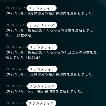
デジタルマーケティング
チラシメディア
2026.06.19
2026年8月／9月締切分の搬入締切表を更新しました
【本社】
SP・イベント
〒950-1102 新潟市西区善久772番地2
TEL
025-211-3555
（代表）
チラシメディア
2026.05.20
【流通本社】
地域情報サイト「ガタチラ」
2026年6月 折込広告・くるみるの部数を更新しまし
〒950-1125 新潟市西区流通3丁目1-1
た。（部数改定）
TEL
025-233-3311
（代表）
ECモール「ガタ市」
チラシメディア
2026.04.20
2026年5月 折込広告・くるみるの折込広告の部数を更
社史・記念誌制作
新しました（統廃合）
チラシメディア
2026.04.20
2026年6月／7月締切分の搬入締切表を更新しました
チラシメディア
2026.02.20
2026年4月／5月 搬入締切表を更新しました。
チラシメディア
2026.01.22